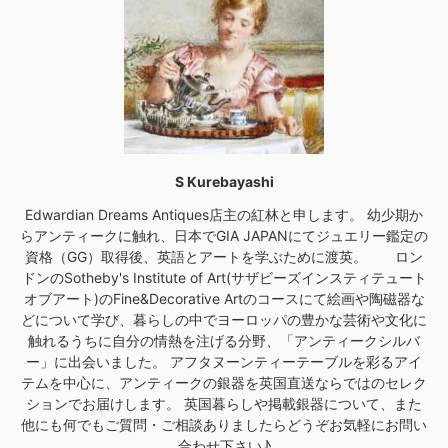
S Kurebayashi
Edwardian Dreams Antiques店主の紅林と申します。 幼少期か
らアンティークに触れ、日本でGIA JAPANにてジュエリー鑑定の
資格（GG）取得後、英語とアートを学ぶために渡英。 ロン
ドンのSotheby's Institute of Art(サザビーズインスティテュート
オブアート)のFine&Decorative Artのコースにて絵画や陶磁器な
どについて学び、暮らしの中でヨーロッパの豊かな芸術や文化に
触れるうちに自分の情熱を注げる分野、「アンティークシルバ
ー」に出会いました。 アフタヌーンティーテーブルを彩るアイ
テムを中心に、アンティークの銀器を英国直送ならではのセレク
ションでお届けします。 英国暮らしや掲載銀器について、また
他にも何でもご質問・ご相談ありましたらどうぞお気軽にお問い
合わせ下さい♪