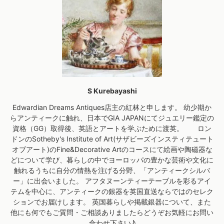
S Kurebayashi
Edwardian Dreams Antiques店主の紅林と申します。 幼少期か
らアンティークに触れ、日本でGIA JAPANにてジュエリー鑑定の
資格（GG）取得後、英語とアートを学ぶために渡英。 ロン
ドンのSotheby's Institute of Art(サザビーズインスティテュート
オブアート)のFine&Decorative Artのコースにて絵画や陶磁器な
どについて学び、暮らしの中でヨーロッパの豊かな芸術や文化に
触れるうちに自分の情熱を注げる分野、「アンティークシルバ
ー」に出会いました。 アフタヌーンティーテーブルを彩るアイ
テムを中心に、アンティークの銀器を英国直送ならではのセレク
ションでお届けします。 英国暮らしや掲載銀器について、また
他にも何でもご質問・ご相談ありましたらどうぞお気軽にお問い
合わせ下さい♪