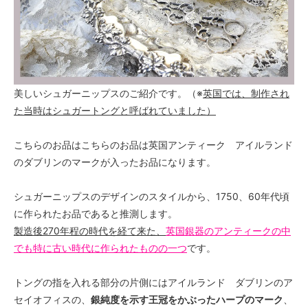
美しいシュガーニップスのご紹介です。（※
英国では、制作され
た当時はシュガートングと呼ばれていました）
こちらのお品はこちらのお品は英国アンティーク アイルランド
のダブリンのマークが入ったお品になります。
シュガーニップスのデザインのスタイルから、1750、60年代頃
に作られたお品であると推測します。
製造後270年程の時代を経て来た、
英国銀器のアンティークの中
でも特に古い時代に作られたものの一つ
です。
トングの指を入れる部分の片側にはアイルランド ダブリンのア
セイオフィスの、
銀純度を示す王冠をかぶったハープのマーク
、