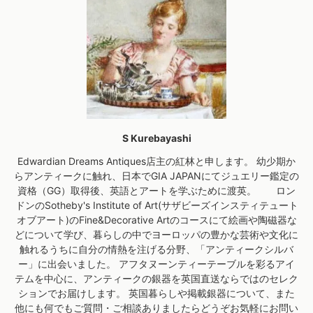
S Kurebayashi
Edwardian Dreams Antiques店主の紅林と申します。 幼少期か
らアンティークに触れ、日本でGIA JAPANにてジュエリー鑑定の
資格（GG）取得後、英語とアートを学ぶために渡英。 ロン
ドンのSotheby's Institute of Art(サザビーズインスティテュート
オブアート)のFine&Decorative Artのコースにて絵画や陶磁器な
どについて学び、暮らしの中でヨーロッパの豊かな芸術や文化に
触れるうちに自分の情熱を注げる分野、「アンティークシルバ
ー」に出会いました。 アフタヌーンティーテーブルを彩るアイ
テムを中心に、アンティークの銀器を英国直送ならではのセレク
ションでお届けします。 英国暮らしや掲載銀器について、また
他にも何でもご質問・ご相談ありましたらどうぞお気軽にお問い