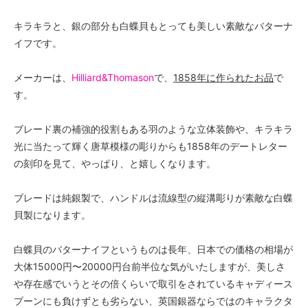
キラキラと、銀の部分も白蝶貝もとっても美しい素敵なバターナ
イフです。
メーカーは、
Hilliard&Thomason
で、
1858年に作られたお品
で
す。
ブレード裏の補強的役割もある羽のような立体装飾や、キラキラ
光に当たって輝く唐草模様の彫りからも1858年のデートレター
の刻印を見て、やっぱり、と嬉しくなります。
ブレードは純銀製で、ハンドルは流線型の縦溝彫りが素敵な白蝶
貝製になります。
白蝶貝のバターナイフというものは長年、日本での価格の相場が
大体15000円〜20000円台前半位な気がいたしますが、美しさ
や存在感でいうとその倍くらいで取引をされているキャディース
プーンにも負けずとも劣らない、英国銀器ならではのキャラクタ