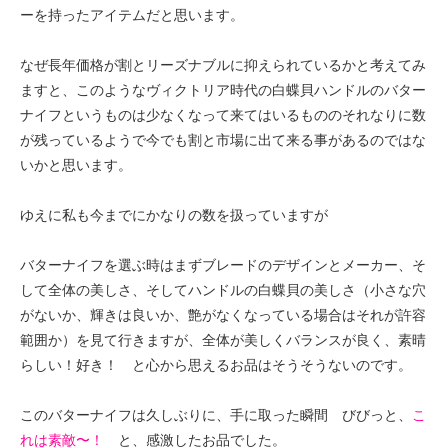
ーを持ったアイテムだと思います。
なぜ長年価格が割とリーズナブルに抑えられているかと考えてみ
ますと、このようなヴィクトリア時代の白蝶貝ハンドルのバター
ナイフというものは少なくなって来てはいるもののそれなりに数
が残っているようで今でも割と市場に出て来る事があるのではな
いかと思います。
ゆえに私も今までにかなりの数を扱っていますが
バターナイフを選ぶ時はまずブレードのデザインとメーカー、そ
して全体の美しさ、そしてハンドルの白蝶貝の美しさ（小さな穴
がないか、輝きは良いか、艶がなくなっている場合はそれが許容
範囲か）を見て行きますが、全体が美しくバランスが良く、素晴
らしい！好き！ と心から思えるお品はそうそうないのです。
このバターナイフは久しぶりに、手に取った瞬間 びびっと、
こ
れは素敵〜！
と、感激したお品でした。