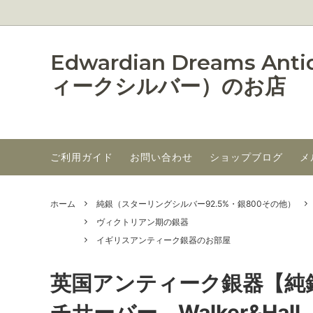
Edwardian Dream
ィークシルバー）のお店
ご利用ガイド
お問い合わせ
ショップブログ
メ
純銀（スターリングシルバー92.5%・銀
ジョージアンの銀器（～1836 ウィリ
シルバ
ヴィク
800その他）
アム4世統治時代(1830－36)を含む）
ドイツ・アメリカ、その他の国の銀器
在庫一
ホーム
純銀（スターリングシルバー92.5%・銀800その他）
ヴィクトリアン期の銀器
仏アンティーク銀器のお部屋（最近の掲
イギリ
イギリスアンティーク銀器のお部屋
載品＋在庫有り品のみ,過去の取り扱い
品はアーカイブ内）
英国アンティーク銀器【純銀
チサーバー Walker&Hall