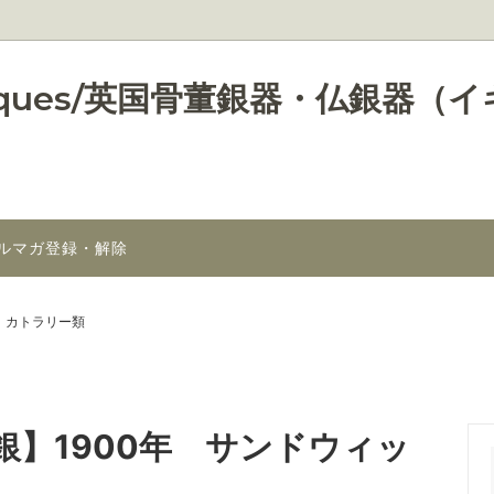
s Antiques/英国骨董銀器・仏
ルマガ登録・解除
ープレート(銀メッキ製品)
トリアン期の銀器
銀器アーカイブ 1（様々なデ
エドワーディアン期の銀器（19
銀器達 コレクション作りのご
年-1910年）＆それ以降の銀器
うぞ）
覧
コレクターズアイテム
カトラリー類
スアンティーク銀器のお部屋
】1900年 サンドウィッ