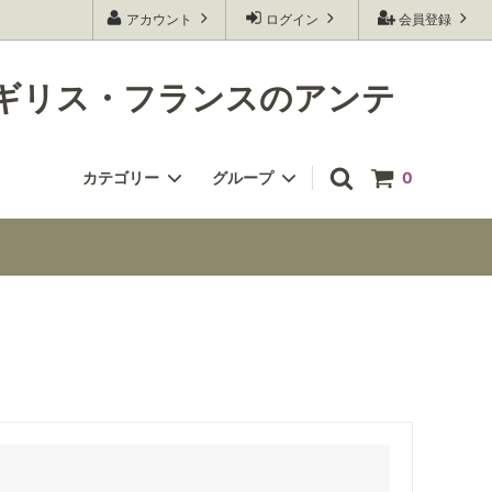
アカウント
ログイン
会員登録
銀器（イギリス・フランスのアンテ
カテゴリー
グループ
0
ザインの
01
銀器アーカイブ ２（様々なデザインの
フランスの銀器
参考にど
銀器達 コレクション作りのご参考にど
うぞ）
Antique Market (蚤の市コーナー）